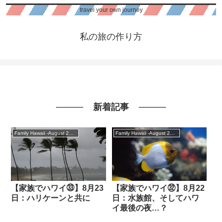
travel your own journey
私の旅の作り方
新着記事
Family Hawaii -August 2018
Family Hawaii -August 2018
【家族でハワイ㉝】8月23
【家族でハワイ㉜】8月22
日：ハリケーンと共に
日：水族館、そしてハワ
イ最後の夜…？