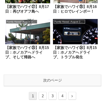
【家族でハワイ㉗】8月17
【家族でハワイ㉖】8月16
日：再びオアフ島へ
日：ヒロでレインボー！
Family Hawaii -August 2018
Family Hawaii -August 2018
【家族でハワイ㉕】8月15
【家族でハワイ㉔】8月15
日：ホノカアへドライ
日：ホノカアへドライ
ブ、そして帰路へ
ブ、トラブル発生
次のページ
次
1
2
3
4
へ