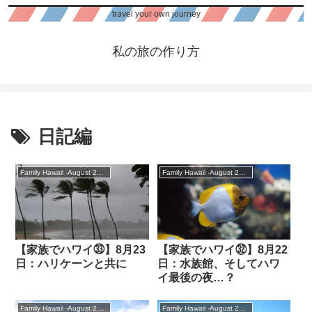
travel your own journey
私の旅の作り方
日記編
Family Hawaii -August 2018
Family Hawaii -August 2018
【家族でハワイ㉝】8月23
【家族でハワイ㉜】8月22
日：ハリケーンと共に
日：水族館、そしてハワ
イ最後の夜…？
Family Hawaii -August 2018
Family Hawaii -August 2018