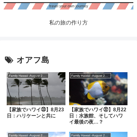
travel your own journey
私の旅の作り方
オアフ島
Family Hawaii -August 2018
Family Hawaii -August 2018
【家族でハワイ㉝】8月23
【家族でハワイ㉜】8月22
日：ハリケーンと共に
日：水族館、そしてハワ
イ最後の夜…？
Family Hawaii -August 2018
Family Hawaii -August 2018